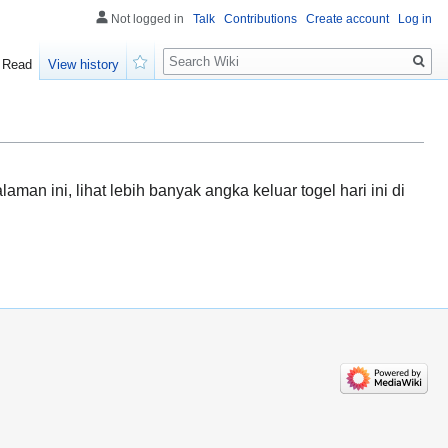
Not logged in
Talk
Contributions
Create account
Log in
Search
Read
View history
Watch
an ini, lihat lebih banyak angka keluar togel hari ini di